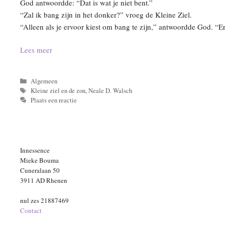
God antwoordde: “Dat is wat je niet bent.”
“Zal ik bang zijn in het donker?” vroeg de Kleine Ziel.
“Alleen als je ervoor kiest om bang te zijn,” antwoordde God. “Er 
Lees meer
Categorieën
Algemeen
Tags
Kleine ziel en de zon
,
Neale D. Walsch
Plaats een reactie
Innessence
Mieke Bouma
Cuneralaan 50
3911 AD Rhenen
nul zes 21887469
Contact