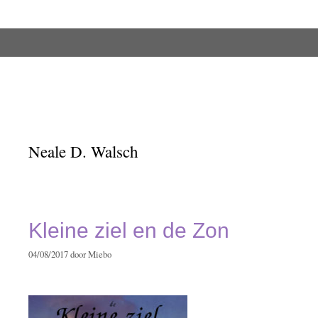
Ga
naar
de
inhoud
Neale D. Walsch
Kleine ziel en de Zon
04/08/2017
door
Miebo